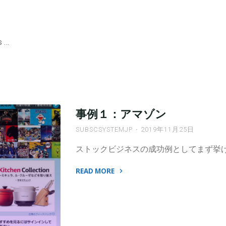
 …
事例１：アマゾン
SUBSCSYSTEMJP
2019年11月25日
ストックビジネスの成功例としてまず挙げ
READ MORE
"事
例
１：
ア