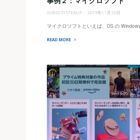
事例２：マイクロソフト
SUBSCSYSTEMJP
2019年11月25日
マイクロソフトといえば、OS の Windows
READ MORE
"事
例
２：
マ
イ
ク
ロ
ソ
フ
ト"
事例